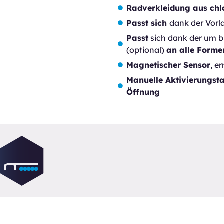
Radverkleidung aus chl
Passt sich
dank der Vorl
Passt
sich dank der um b
(optional)
an alle Forme
Magnetischer Sensor
, e
Manuelle Aktivierungst
Öffnung
überdachungen von
olüberdachungen