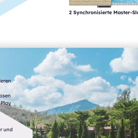
2 Synchronisierte Master-S
ieren
losen
 Play
r und