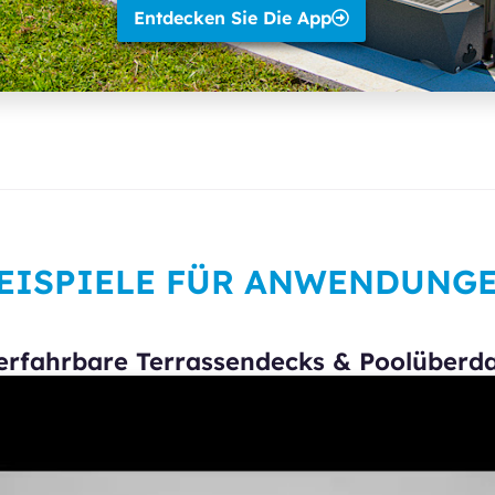
Entdecken Sie Die App
EISPIELE FÜR ANWENDUNG
erfahrbare Terrassendecks & Poolüber