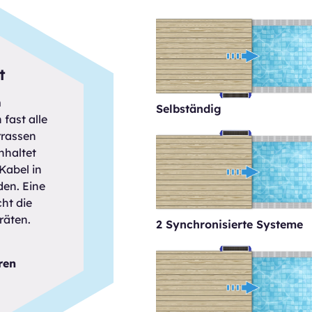
t
m
Selbständig
fast alle
rrassen
nhaltet
Kabel in
en. Eine
ht die
räten.
2 Synchronisierte Systeme
ren