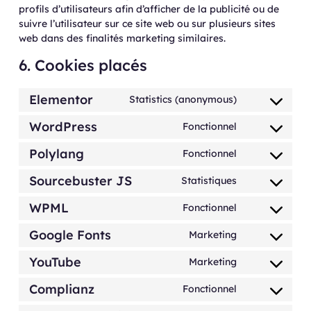
profils d’utilisateurs afin d’afficher de la publicité ou de
suivre l’utilisateur sur ce site web ou sur plusieurs sites
web dans des finalités marketing similaires.
6. Cookies placés
Elementor
Statistics (anonymous)
WordPress
Fonctionnel
Polylang
Fonctionnel
Sourcebuster JS
Statistiques
WPML
Fonctionnel
Google Fonts
Marketing
YouTube
Marketing
Complianz
Fonctionnel