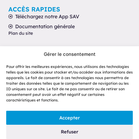
ACCÈS RAPIDES
Téléchargez notre App SAV
Documentation générale
Plan du site
UNICUM - TRANSMISSION DE
Gérer le consentement
PUISSANCE
ZAC de Montrambert Pigeot
Pour offrir les meilleures expériences, nous utilisons des technologies
telles que les cookies pour stocker et/ou accéder aux informations des
42150 La Ricamarie
appareils. Le fait de consentir à ces technologies nous permettra de
+33 (0)4 77 33 36 96
traiter des données telles que le comportement de navigation ou les
ID uniques sur ce site. Le fait de ne pas consentir ou de retirer son
Contact
consentement peut avoir un effet négatif sur certaines
caractéristiques et fonctions.
Accepter
© Unicum · 2026
Mentions légales
RGPD et lancement d'alertes
Politique de cookies
Refuser
Conception & Réalisation
2l'agence