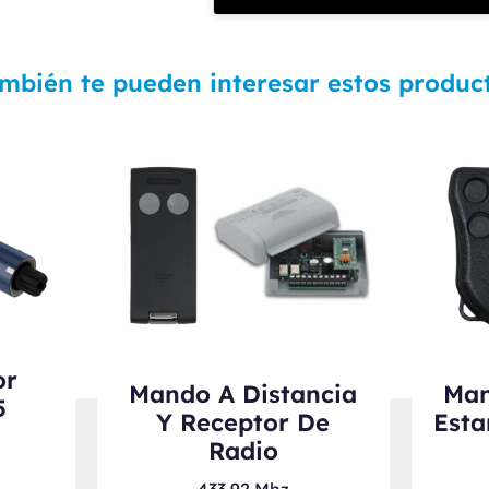
mbién te pueden interesar estos produc
or
Mando A Distancia
Man
5
Y Receptor De
Esta
Radio