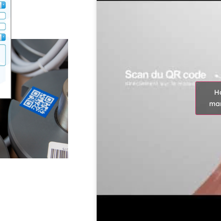
H
mar