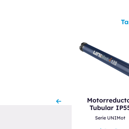
Ta
Motorreduct
Mando A Distancia
Tubular IP5
stancos Y Receptor
Serie UNIMot
Bluetooth