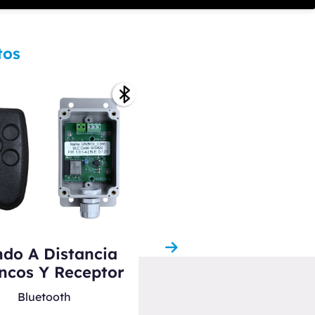
tos
Motorreductor
do A Distancia
Tubular IP55
ncos Y Receptor
Serie UNIMot
Bluetooth