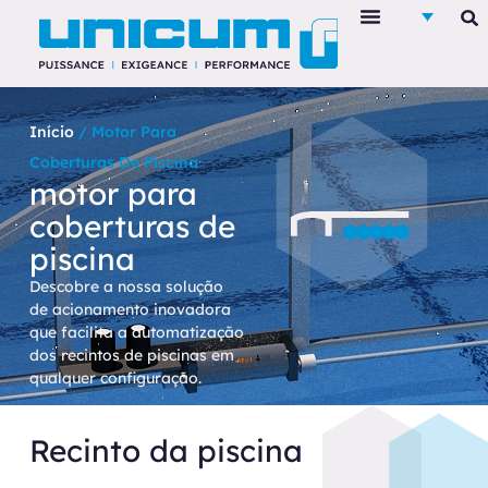
Início
/ Motor Para
Coberturas De Piscina
motor para
coberturas de
piscina
Descobre a nossa solução
de acionamento inovadora
que facilita a automatização
dos recintos de piscinas em
qualquer configuração.
Recinto da piscina