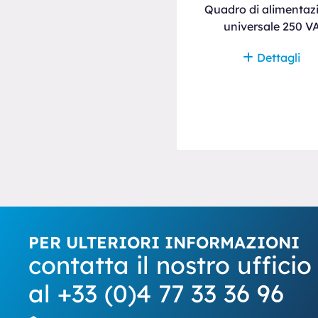
Quadro di alimentazione
Quadro di alimentaz
universale 450 VA
universale 250 V
Dettagli
Dettagli
PER ULTERIORI INFORMAZIONI
contatta il nostro ufficio
al +33 (0)4 77 33 36 96