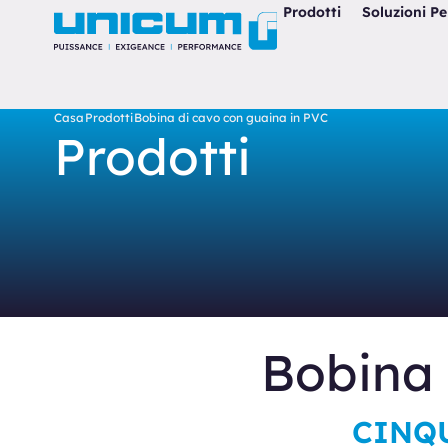
Prodotti
Soluzioni Pe
Casa
Prodotti
Bobina di cavo con guaina in PVC
Prodotti
Bobina 
CINQU