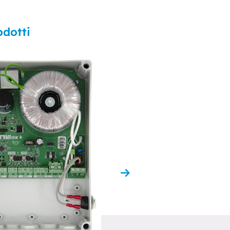
odotti
Connettori Rapid
IP68
per cavi a 5 conduttori di
diverse sezioni trasversal
Dettagli