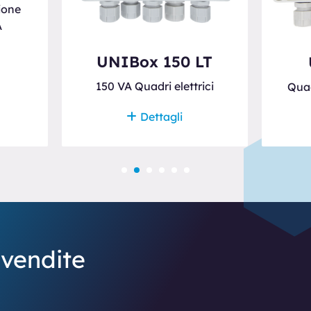
ione
A
UNIBox 150 LT
150 VA Quadri elettrici
Quad
Dettagli
 vendite